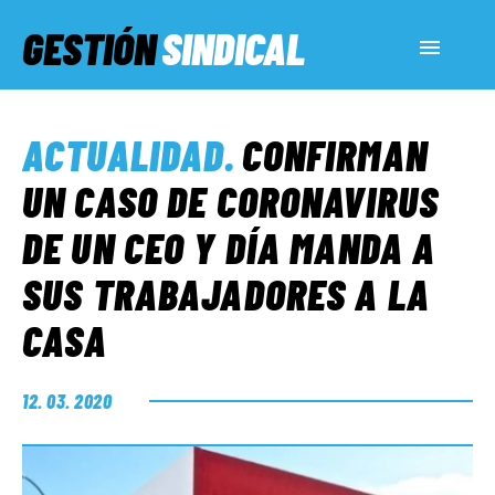
GESTIÓN
SINDICAL
ACTUALIDAD
ACTUALIDAD
.
CONFIRMAN
SERVICIOS SOCIALES
UN CASO DE CORONAVIRUS
DE UN CEO Y DÍA MANDA A
INFORMES ESPECIALES
SUS TRABAJADORES A LA
CASA
FUERA DE MEGÁFONO
12. 03. 2020
EL LADO «G»