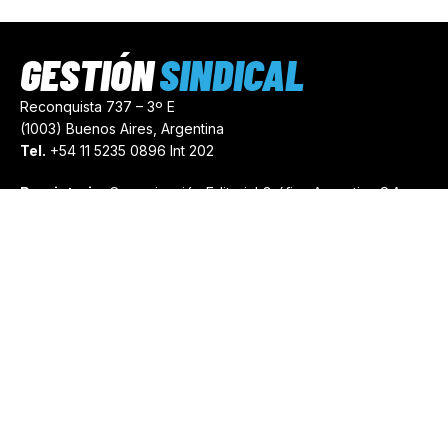
GESTIÓN
SINDICAL
Reconquista 737 – 3º E
(1003) Buenos Aires, Argentina
Tel.
+54 11 5235 0896 Int 202
Propietario:
Comunicación Editorial Gráfica Argentina S.A.
Número de Registro:
44103971
comercial@gestionsindical.com
redaccion@gestionsindical.com
Media Kit
Copyright © 2021.
Gestión Sindical. Todos Los Derechos
Reservados.