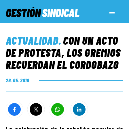
GESTIÓN
SINDICAL
ACTUALIDAD
ACTUALIDAD
.
CON UN ACTO
SERVICIOS SOCIALES
DE PROTESTA, LOS GREMIOS
RECUERDAN EL CORDOBAZO
INFORMES ESPECIALES
26. 05. 2016
FUERA DE MEGÁFONO
EL LADO «G»