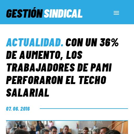
GESTIÓN
SINDICAL
ACTUALIDAD
ACTUALIDAD
.
CON UN 36%
SERVICIOS SOCIALES
DE AUMENTO, LOS
TRABAJADORES DE PAMI
INFORMES ESPECIALES
PERFORARON EL TECHO
SALARIAL
FUERA DE MEGÁFONO
07. 06. 2016
EL LADO «G»