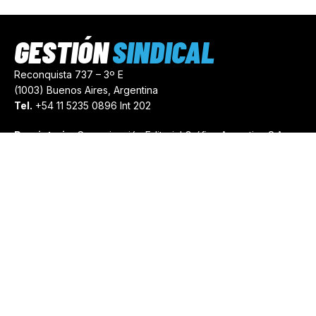
GESTIÓN
SINDICAL
Reconquista 737 – 3º E
(1003) Buenos Aires, Argentina
Tel.
+54 11 5235 0896 Int 202
Propietario:
Comunicación Editorial Gráfica Argentina S.A.
Número de Registro:
44103971
comercial@gestionsindical.com
redaccion@gestionsindical.com
Media Kit
Copyright © 2021.
Gestión Sindical. Todos Los Derechos
Reservados.