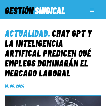
GESTIÓN
SINDICAL
ACTUALIDAD
ACTUALIDAD
.
CHAT GPT Y
SERVICIOS SOCIALES
LA INTELIGENCIA
ARTIFICAL PREDICEN QUÉ
INFORMES ESPECIALES
EMPLEOS DOMINARÁN EL
MERCADO LABORAL
FUERA DE MEGÁFONO
18. 06. 2024
EL LADO «G»