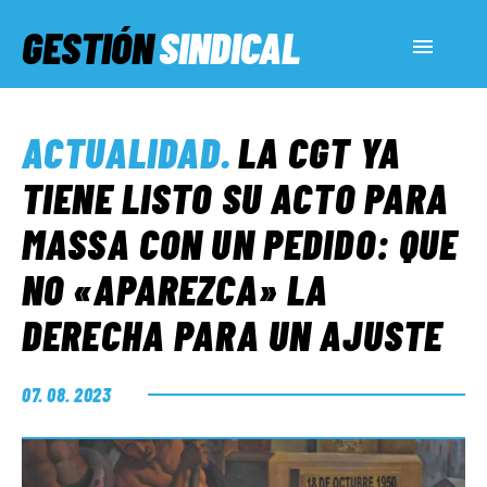
GESTIÓN
SINDICAL
ACTUALIDAD
ACTUALIDAD
.
LA CGT YA
SERVICIOS SOCIALES
TIENE LISTO SU ACTO PARA
MASSA CON UN PEDIDO: QUE
INFORMES ESPECIALES
NO «APAREZCA» LA
DERECHA PARA UN AJUSTE
FUERA DE MEGÁFONO
07. 08. 2023
EL LADO «G»