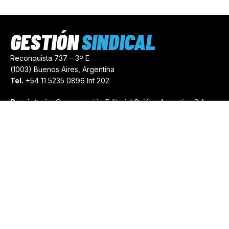
GESTIÓN
SINDICAL
Reconquista 737 – 3º E
(1003) Buenos Aires, Argentina
Tel.
+54 11 5235 0896 Int 202
Propietario:
Comunicación Editorial Gráfica Argentina S.A.
Número de Registro:
44103971
comercial@gestionsindical.com
redaccion@gestionsindical.com
Media Kit
Copyright © 2021.
Gestión Sindical. Todos Los Derechos
Reservados.