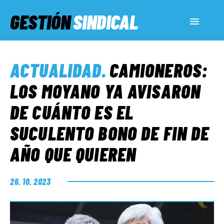
GESTIÓN
SINDICAL
ACTUALIDAD
ACTUALIDAD
.
CAMIONEROS:
SERVICIOS SOCIALES
LOS MOYANO YA AVISARON
DE CUÁNTO ES EL
INFORMES ESPECIALES
SUCULENTO BONO DE FIN DE
AÑO QUE QUIEREN
FUERA DE MEGÁFONO
26. 10. 2023
EL LADO «G»