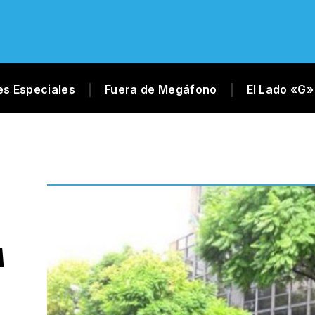
es Especiales
Fuera de Megáfono
El Lado «G»
A