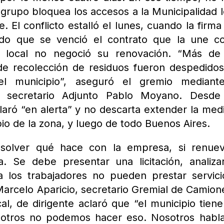
 grupo bloquea los accesos a la Municipalidad l
 El conflicto estalló el lunes, cuando la firma
endo que se venció el contrato que la une c
 local no negoció su renovación. “Más de
 de recolección de residuos fueron despedido
el municipio”, aseguró el gremio mediant
 secretario Adjunto Pablo Moyano. Desde
ró “en alerta” y no descarta extender la med
pio de la zona, y luego de todo Buenos Aires.
esolver qué hace con la empresa, si renuev
. Se debe presentar una licitación, analiza
a los trabajadores no pueden prestar servic
 Marcelo Aparicio, secretario Gremial de Camion
al, de dirigente aclaró que “el municipio tien
osotros no podemos hacer eso. Nosotros hab