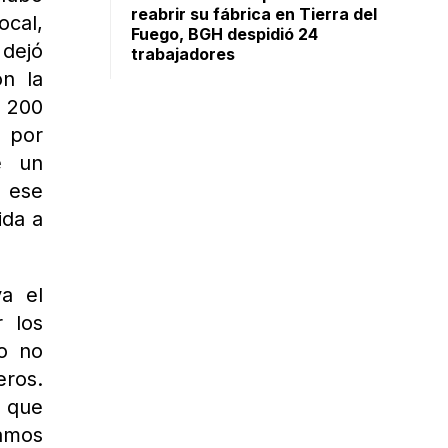
reabrir su fábrica en Tierra del
ocal,
Fuego, BGH despidió 24
 dejó
trabajadores
on la
 200
s por
e un
 ese
ida a
a el
r los
io no
eros.
e que
lamos