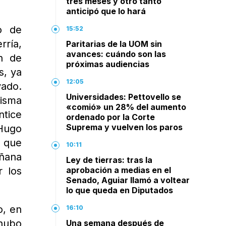
tres meses y otro tanto
anticipó que lo hará
o de
15:52
rría,
Paritarias de la UOM sin
avances: cuándo son las
ón de
próximas audiencias
s, ya
12:05
vado.
Universidades: Pettovello se
misma
«comió» un 28% del aumento
ntice
ordenado por la Corte
Suprema y vuelven los paros
 Hugo
n que
10:11
añana
Ley de tierras: tras la
r los
aprobación a medias en el
Senado, Aguiar llamó a voltear
lo que queda en Diputados
o, en
16:10
 hubo
Una semana después de