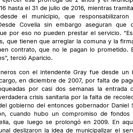
6 hasta el 31 de julio de 2016, mientras tramit
n desde el municipio, que responsabilizaron
 Desde Covelia sin embargo aseguran que d
que por eso no pueden prestar el servicio. “E
s, que tienen que arreglar la comuna y la firm
nen contrato, que no le pagan lo prometido. 
”, terció Aparicio.
oneros con el intendente Gray fue desde un i
argo, en diciembre de 2007, por falta de pag
loqueadas por casi dos semanas la entrada 
verdadera crisis sanitaria por la falta de recole
del gobierno del entonces gobernador Daniel S
ación, cuando hubo un compromiso de fondos
elia, que luego se prolongó en 2009. En aqu
al deslizaron la idea de municipalizar el serv