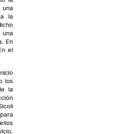
a una
 a la
icho
s una
a. En
En el
nicio
o los
de la
cción
icoli
 para
ellos
icio,