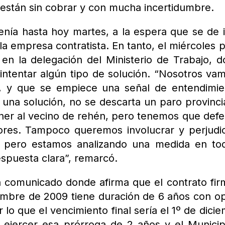
 están sin cobrar y con mucha incertidumbre.
nía hasta hoy martes, a la espera que se de i
 la empresa contratista. En tanto, el miércoles p
en la delegación del Ministerio de Trabajo, 
 intentar algún tipo de solución. “Nosotros va
os, y que se empiece una señal de entendimie
una solución, no se descarta un paro provinci
ener al vecino de rehén, pero tenemos que def
dores. Tampoco queremos involucrar y perjudi
, pero estamos analizando una medida en to
espuesta clara”, remarcó.
n comunicado donde afirma que el contrato fi
iembre de 2009 tiene duración de 6 años con o
lo que el vencimiento final sería el 1º de dici
 ejercer esa prórroga de 2 años y el Municip