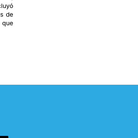
cluyó
os de
, que