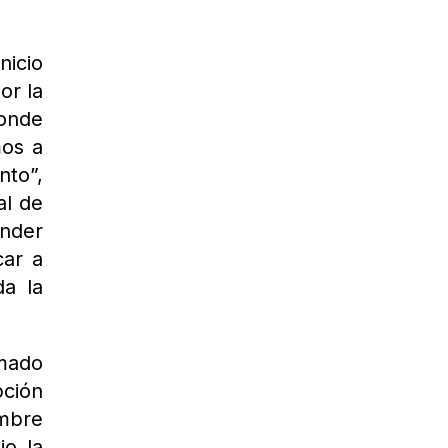
nicio
or la
donde
mos a
nto”,
al de
ender
car a
da la
rmado
pción
embre
io la