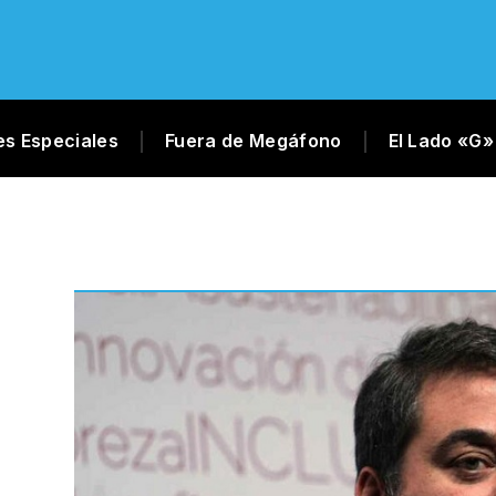
es Especiales
Fuera de Megáfono
El Lado «G»