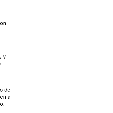
ron
s
, y
o
ro de
ien a
o.