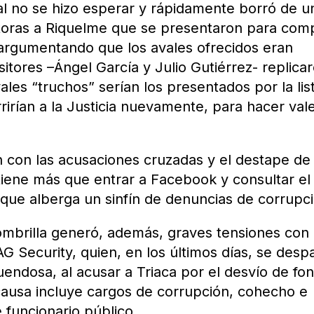
ral no se hizo esperar y rápidamente borró de u
itoras a Riquelme que se presentaron para comp
, argumentando que los avales ofrecidos eran
itores –Ángel García y Julio Gutiérrez- replica
vales “truchos” serían los presentados por la lis
rirían a la Justicia nuevamente, para hacer val
n con las acusaciones cruzadas y el destape de 
 tiene más que entrar a Facebook y consultar el
 que alberga un sinfín de denuncias de corrupc
ombrilla generó, además, graves tensiones con
AG Security, quien, en los últimos días, se des
uendosa, al acusar a Triaca por el desvío de fo
causa incluye cargos de corrupción, cohecho e
funcionario público.