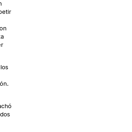
n
etir
ron
ta
er
los
ión.
pachó
ndos