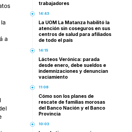
trabajadores
atos
14:43
la
La UOM La Matanza habilitó la
atención sin coseguros en sus
centros de salud para afiliados
á a
de todo el país
14:15
Lácteos Verónica: parada
desde enero, debe sueldos e
indemnizaciones y denuncian
vaciamiento
11:08
Cómo son los planes de
l
rescate de familias morosas
del
del Banco Nación y el Banco
Provincia
e
10:03