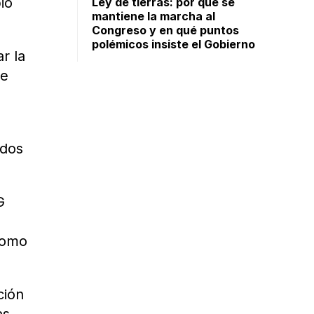
io
Ley de tierras: por qué se
mantiene la marcha al
Congreso y en qué puntos
polémicos insiste el Gobierno
r la
se
ldos
G
como
ción