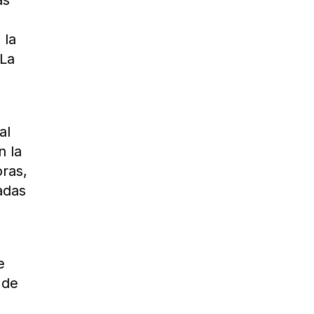
as
 la
 La
al
n la
oras,
adas
e
 de