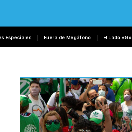
es Especiales
Fuera de Megáfono
El Lado «G»