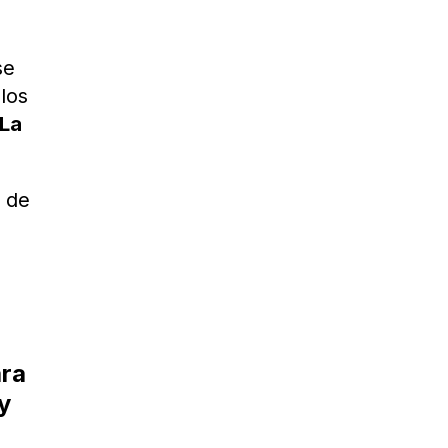
se
 los
 La
o de
ara
y