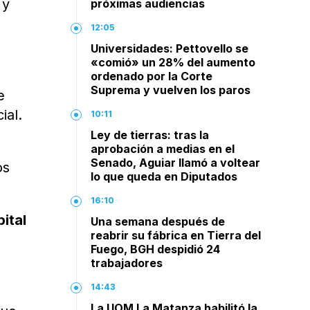
 y
próximas audiencias
12:05
Universidades: Pettovello se
«comió» un 28% del aumento
ordenado por la Corte
Suprema y vuelven los paros
e
ial.
10:11
Ley de tierras: tras la
aprobación a medias en el
Senado, Aguiar llamó a voltear
os
lo que queda en Diputados
16:10
ital
Una semana después de
reabrir su fábrica en Tierra del
Fuego, BGH despidió 24
trabajadores
14:43
La UOM La Matanza habilitó la