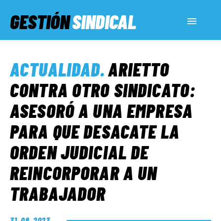
GESTIÓN
SINDICAL
ACTUALIDAD
ACTUALIDAD
.
ARIETTO
SERVICIOS SOCIALES
CONTRA OTRO SINDICATO:
ASESORÓ A UNA EMPRESA
INFORMES ESPECIALES
PARA QUE DESACATE LA
ORDEN JUDICIAL DE
FUERA DE MEGÁFONO
REINCORPORAR A UN
EL LADO «G»
TRABAJADOR
31. 08. 2023