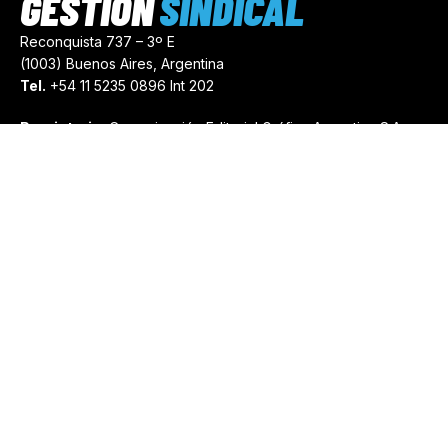
GESTIÓN
SINDICAL
Reconquista 737 – 3º E
(1003) Buenos Aires, Argentina
Tel.
+54 11 5235 0896 Int 202
Propietario:
Comunicación Editorial Gráfica Argentina S.A.
Número de Registro:
44103971
comercial@gestionsindical.com
redaccion@gestionsindical.com
Media Kit
Copyright © 2021.
Gestión Sindical. Todos Los Derechos
Reservados.
by