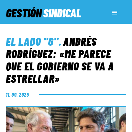
GESTIÓN
SINDICAL
ACTUALIDAD
EL LADO "G"
.
ANDRÉS
SERVICIOS SOCIALES
RODRÍGUEZ: «ME PARECE
QUE EL GOBIERNO SE VA A
INFORMES ESPECIALES
ESTRELLAR»
FUERA DE MEGÁFONO
11. 09. 2025
EL LADO «G»