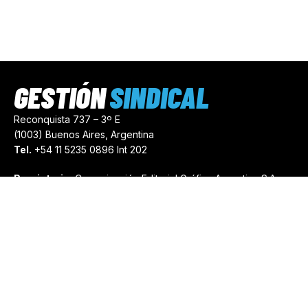
GESTIÓN
SINDICAL
Reconquista 737 – 3º E
(1003) Buenos Aires, Argentina
Tel.
+54 11 5235 0896 Int 202
Propietario:
Comunicación Editorial Gráfica Argentina S.A.
Número de Registro:
44103971
comercial@gestionsindical.com
redaccion@gestionsindical.com
Media Kit