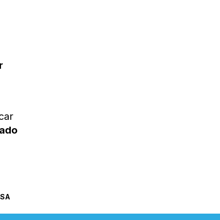
r
car
sado
SSA