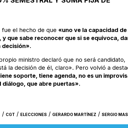
% SEMESTRAL Y SUMA FIJA DE
ó fue el hecho de que
«uno ve la capacidad de
e, y que sabe reconocer que si se equivoca, da
a decisión».
 propio ministro declaró que no será candidato,
á la decisión de él, claro». Pero volvió a desta
Tiene soporte, tiene agenda, no es un improvi
 diálogo, que abre puertas».
/
/
/
/
A
CGT
ELECCIONES
GERARDO MARTÍNEZ
SERGIO MA