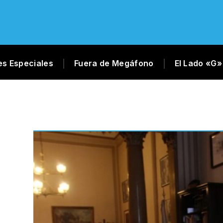
es Especiales
Fuera de Megáfono
El Lado «G»