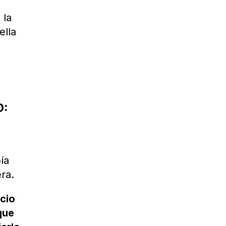
 la
ella
O:
ía
era.
cio
que