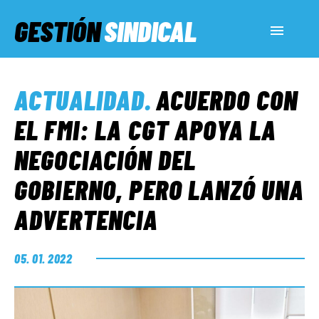
GESTIÓN
SINDICAL
ACTUALIDAD
ACTUALIDAD
.
ACUERDO CON
SERVICIOS SOCIALES
EL FMI: LA CGT APOYA LA
NEGOCIACIÓN DEL
INFORMES ESPECIALES
GOBIERNO, PERO LANZÓ UNA
ADVERTENCIA
FUERA DE MEGÁFONO
05. 01. 2022
EL LADO «G»