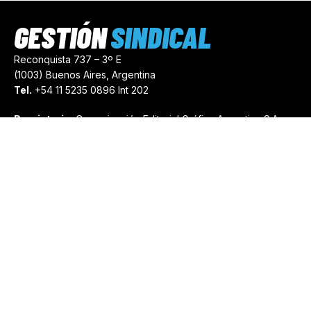
GESTIÓN
SINDICAL
Reconquista 737 – 3º E
(1003) Buenos Aires, Argentina
Tel.
+54 11 5235 0896 Int 202
Propietario:
Comunicación Editorial Gráfica Argentina S.A.
Número de Registro:
44103971
comercial@gestionsindical.com
redaccion@gestionsindical.com
Media Kit
Copyright © 2021.
Gestión Sindical. Todos Los Derechos
Reservados.
by