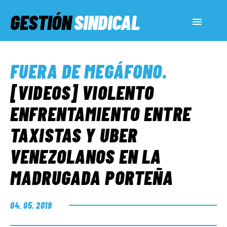
GESTIÓN
SINDICAL
ACTUALIDAD
FUERA DE MEGÁFONO
.
SERVICIOS SOCIALES
[VIDEOS] VIOLENTO
ENFRENTAMIENTO ENTRE
INFORMES ESPECIALES
TAXISTAS Y UBER
VENEZOLANOS EN LA
FUERA DE MEGÁFONO
MADRUGADA PORTEÑA
EL LADO «G»
04. 05. 2019