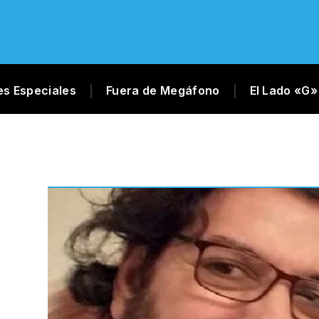
es Especiales
Fuera de Megáfono
El Lado «G»