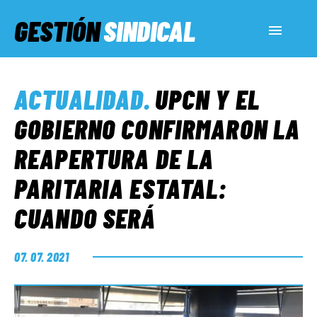
GESTIÓN
SINDICAL
ACTUALIDAD
ACTUALIDAD
.
UPCN Y EL
SERVICIOS SOCIALES
GOBIERNO CONFIRMARON LA
REAPERTURA DE LA
INFORMES ESPECIALES
PARITARIA ESTATAL:
CUANDO SERÁ
FUERA DE MEGÁFONO
07. 07. 2021
EL LADO «G»