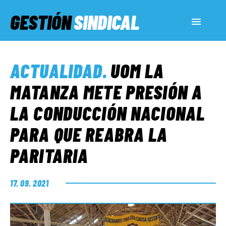
GESTIÓN
SINDICAL
ACTUALIDAD
ACTUALIDAD
.
UOM LA
SERVICIOS SOCIALES
MATANZA METE PRESIÓN A
LA CONDUCCIÓN NACIONAL
INFORMES ESPECIALES
PARA QUE REABRA LA
PARITARIA
FUERA DE MEGÁFONO
17. 09. 2021
EL LADO «G»