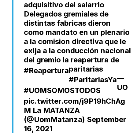
adquisitivo del salarrio
Delegados gremiales de
distintas fabricas dieron
como mandato en un plenario
a la comision directiva que le
exija a la conducción nacional
del gremio la reapertura de
paritarias
#Reapertura
—
#ParitariasYa
UO
#UOMSOMOSTODOS
pic.twitter.com/j9P19hChAg
M La MATANZA
(@UomMatanza)
September
16, 2021