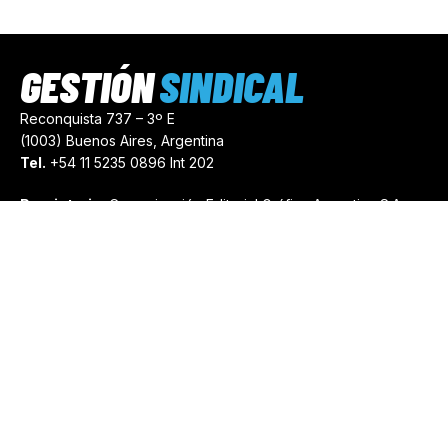
GESTIÓN
SINDICAL
Reconquista 737 – 3º E
(1003) Buenos Aires, Argentina
Tel.
+54 11 5235 0896 Int 202
Propietario:
Comunicación Editorial Gráfica Argentina S.A.
Número de Registro:
44103971
comercial@gestionsindical.com
redaccion@gestionsindical.com
Media Kit
Copyright © 2021.
Gestión Sindical. Todos Los Derechos
Reservados.