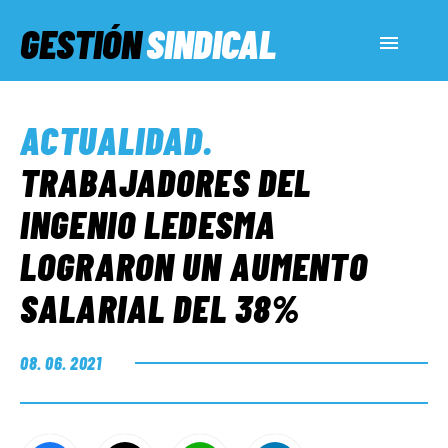
GESTIÓN
SINDICAL
ACTUALIDAD
ACTUALIDAD
.
SERVICIOS SOCIALES
TRABAJADORES DEL
INGENIO LEDESMA
INFORMES ESPECIALES
LOGRARON UN AUMENTO
SALARIAL DEL 38%
FUERA DE MEGÁFONO
08. 06. 2021
EL LADO «G»