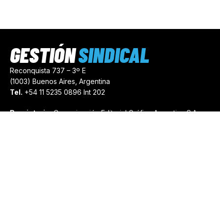
GESTIÓN
SINDICAL
Reconquista 737 – 3º E
(1003) Buenos Aires, Argentina
Tel.
+54 11 5235 0896 Int 202
Propietario:
Comunicación Editorial Gráfica Argentina S.A.
Número de Registro:
44103971
comercial@gestionsindical.com
redaccion@gestionsindical.com
Media Kit
Copyright © 2021.
Gestión Sindical. Todos Los Derechos