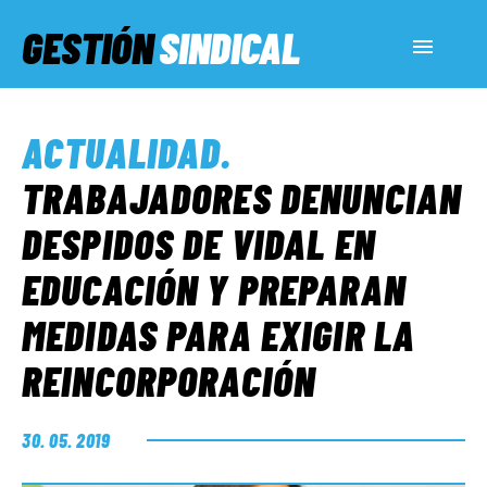
GESTIÓN
SINDICAL
ACTUALIDAD
ACTUALIDAD
.
SERVICIOS SOCIALES
TRABAJADORES DENUNCIAN
DESPIDOS DE VIDAL EN
INFORMES ESPECIALES
EDUCACIÓN Y PREPARAN
MEDIDAS PARA EXIGIR LA
FUERA DE MEGÁFONO
REINCORPORACIÓN
EL LADO «G»
30. 05. 2019