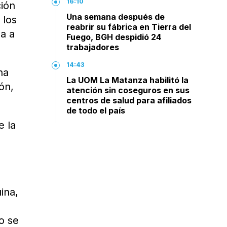
16:10
ción
Una semana después de
 los
reabrir su fábrica en Tierra del
a a
Fuego, BGH despidió 24
trabajadores
14:43
na
La UOM La Matanza habilitó la
ón,
atención sin coseguros en sus
centros de salud para afiliados
de todo el país
e la
ina,
o se