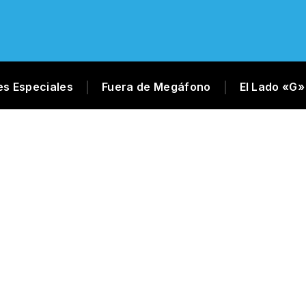
es Especiales
Fuera de Megáfono
El Lado «G»