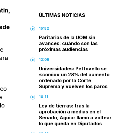
tin,
ÚLTIMAS NOTICIAS
e
esde
15:52
Paritarias de la UOM sin
avances: cuándo son las
te
próximas audiencias
ara
12:05
Universidades: Pettovello se
«comió» un 28% del aumento
ordenado por la Corte
Suprema y vuelven los paros
oco
e
10:11
do
Ley de tierras: tras la
aprobación a medias en el
Senado, Aguiar llamó a voltear
lo que queda en Diputados