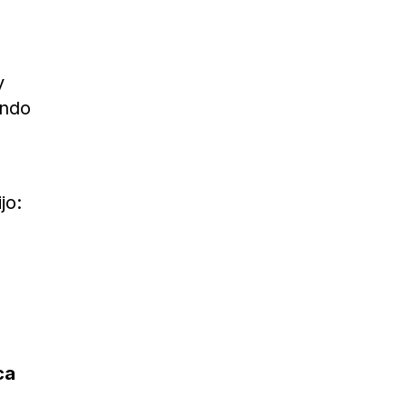
y
ando
jo:
ca