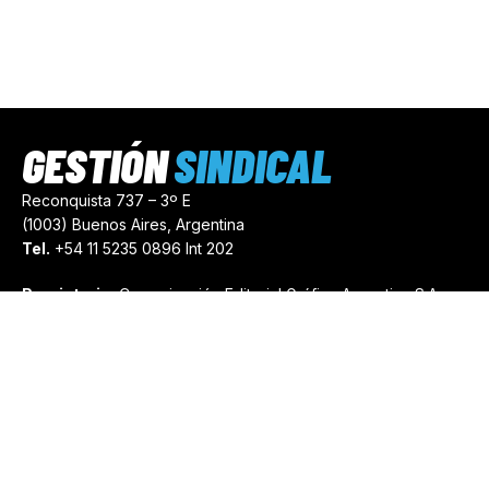
GESTIÓN
SINDICAL
Reconquista 737 – 3º E
(1003) Buenos Aires, Argentina
Tel.
+54 11 5235 0896 Int 202
Propietario:
Comunicación Editorial Gráfica Argentina S.A.
Número de Registro:
44103971
comercial@gestionsindical.com
redaccion@gestionsindical.com
Media Kit