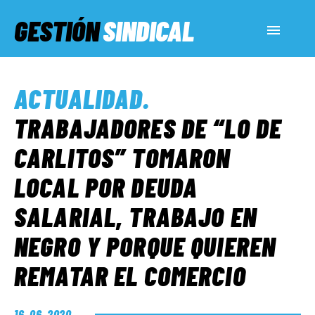
GESTIÓN
SINDICAL
ACTUALIDAD
ACTUALIDAD
.
SERVICIOS SOCIALES
TRABAJADORES DE “LO DE
CARLITOS” TOMARON
INFORMES ESPECIALES
LOCAL POR DEUDA
SALARIAL, TRABAJO EN
FUERA DE MEGÁFONO
NEGRO Y PORQUE QUIEREN
EL LADO «G»
REMATAR EL COMERCIO
16. 06. 2020