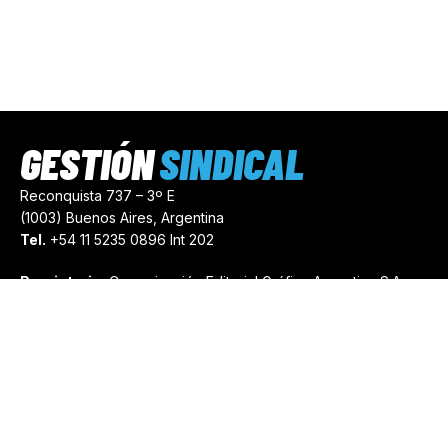
GESTIÓN
SINDICAL
Reconquista 737 – 3º E
(1003) Buenos Aires, Argentina
Tel.
+54 11 5235 0896 Int 202
Propietario:
Comunicación Editorial Gráfica Argentina S.A.
Número de Registro:
44103971
comercial@gestionsindical.com
redaccion@gestionsindical.com
Media Kit