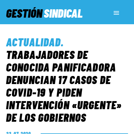
GESTIÓN
SINDICAL
ACTUALIDAD
ACTUALIDAD
.
SERVICIOS SOCIALES
TRABAJADORES DE
CONOCIDA PANIFICADORA
INFORMES ESPECIALES
DENUNCIAN 17 CASOS DE
COVID-19 Y PIDEN
FUERA DE MEGÁFONO
INTERVENCIÓN «URGENTE»
EL LADO «G»
DE LOS GOBIERNOS
22. 07. 2020