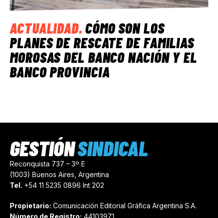
ACTUALIDAD
.
CÓMO SON LOS
PLANES DE RESCATE DE FAMILIAS
MOROSAS DEL BANCO NACIÓN Y EL
BANCO PROVINCIA
GESTIÓN
SINDICAL
Reconquista 737 – 3º E
(1003) Buenos Aires, Argentina
Tel.
+54 11 5235 0896 Int 202
Propietario:
Comunicación Editorial Gráfica Argentina S.A.
Número de Registro:
44103971