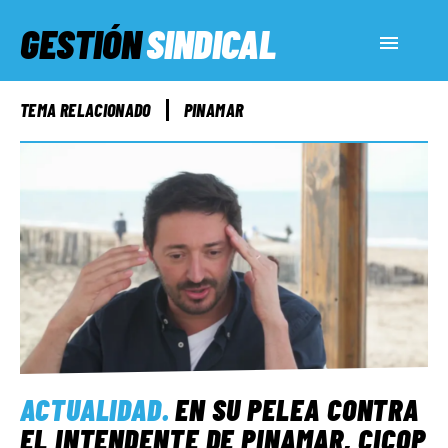
GESTIÓN
SINDICAL
ACTUALIDAD
TEMA RELACIONADO
PINAMAR
SERVICIOS SOCIALES
INFORMES ESPECIALES
FUERA DE MEGÁFONO
EL LADO «G»
ACTUALIDAD
.
EN SU PELEA CONTRA
EL INTENDENTE DE PINAMAR, CICOP