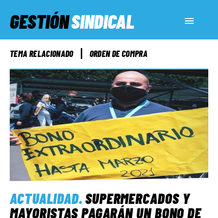
GESTIÓN
SINDICAL
ACTUALIDAD
TEMA RELACIONADO
ORDEN DE COMPRA
SERVICIOS SOCIALES
INFORMES ESPECIALES
FUERA DE MEGÁFONO
EL LADO «G»
ACTUALIDAD
.
SUPERMERCADOS Y
MAYORISTAS PAGARÁN UN BONO DE