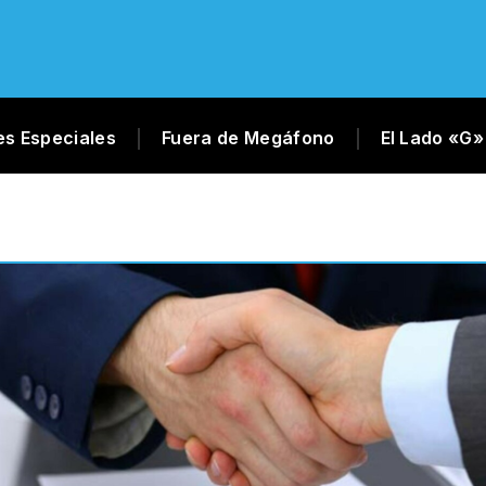
es Especiales
Fuera de Megáfono
El Lado «G»