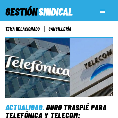
GESTIÓN
SINDICAL
ACTUALIDAD
TEMA RELACIONADO
CANCILLERÍA
SERVICIOS SOCIALES
INFORMES ESPECIALES
FUERA DE MEGÁFONO
EL LADO «G»
ACTUALIDAD
.
DURO TRASPIÉ PARA
TELEFÓNICA Y TELECOM: