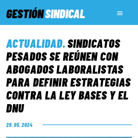
GESTIÓN
SINDICAL
ACTUALIDAD
ACTUALIDAD
.
SINDICATOS
SERVICIOS SOCIALES
PESADOS SE REÚNEN CON
ABOGADOS LABORALISTAS
INFORMES ESPECIALES
PARA DEFINIR ESTRATEGIAS
CONTRA LA LEY BASES Y EL
FUERA DE MEGÁFONO
DNU
EL LADO «G»
29. 05. 2024