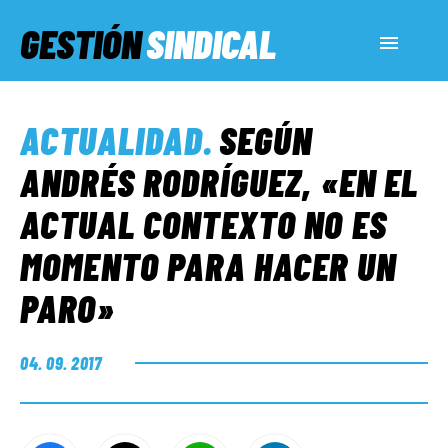
GESTIÓN
SINDICAL
ACTUALIDAD
ACTUALIDAD
.
SEGÚN
SERVICIOS SOCIALES
ANDRÉS RODRÍGUEZ, «EN EL
ACTUAL CONTEXTO NO ES
INFORMES ESPECIALES
MOMENTO PARA HACER UN
PARO»
FUERA DE MEGÁFONO
04. 09. 2017
EL LADO «G»