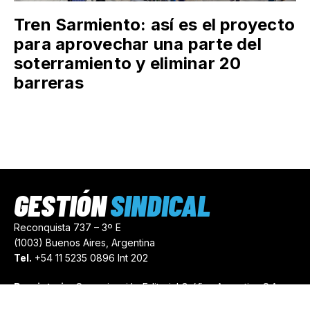
Tren Sarmiento: así es el proyecto
para aprovechar una parte del
soterramiento y eliminar 20
barreras
GESTIÓN
SINDICAL
Reconquista 737 – 3º E
(1003) Buenos Aires, Argentina
Tel.
+54 11 5235 0896 Int 202
Propietario:
Comunicación Editorial Gráfica Argentina S.A.
Número de Registro:
44103971