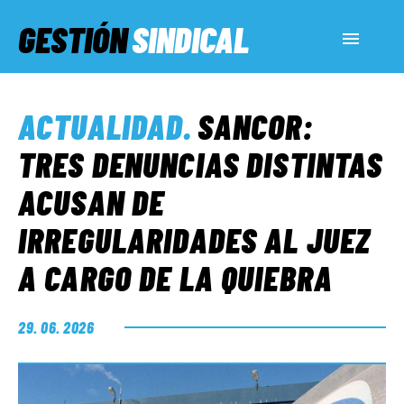
GESTIÓN
SINDICAL
ACTUALIDAD
ACTUALIDAD
.
SANCOR:
SERVICIOS SOCIALES
TRES DENUNCIAS DISTINTAS
ACUSAN DE
INFORMES ESPECIALES
IRREGULARIDADES AL JUEZ
A CARGO DE LA QUIEBRA
FUERA DE MEGÁFONO
29. 06. 2026
EL LADO «G»