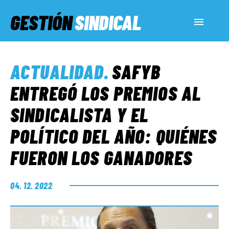
GESTIÓN
SINDICAL
ACTUALIDAD
ACTUALIDAD
.
SAFYB
SERVICIOS SOCIALES
ENTREGÓ LOS PREMIOS AL
SINDICALISTA Y EL
INFORMES ESPECIALES
POLÍTICO DEL AÑO: QUIÉNES
FUERON LOS GANADORES
FUERA DE MEGÁFONO
04. 12. 2022
EL LADO «G»