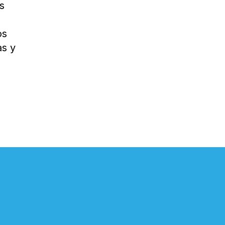
es
os
as y