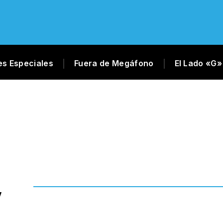
es Especiales
Fuera de Megáfono
El Lado «G»
,