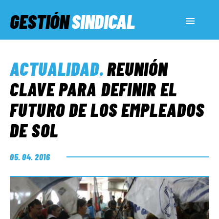
GESTIÓN
SINDICAL
ACTUALIDAD
ACTUALIDAD
.
REUNIÓN
SERVICIOS SOCIALES
CLAVE PARA DEFINIR EL
FUTURO DE LOS EMPLEADOS
INFORMES ESPECIALES
DE SOL
FUERA DE MEGÁFONO
05. 04. 2016
EL LADO «G»