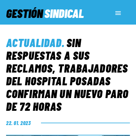
GESTIÓN
SINDICAL
ACTUALIDAD
ACTUALIDAD
.
SIN
SERVICIOS SOCIALES
RESPUESTAS A SUS
RECLAMOS, TRABAJADORES
INFORMES ESPECIALES
DEL HOSPITAL POSADAS
CONFIRMAN UN NUEVO PARO
FUERA DE MEGÁFONO
DE 72 HORAS
EL LADO «G»
22. 01. 2023