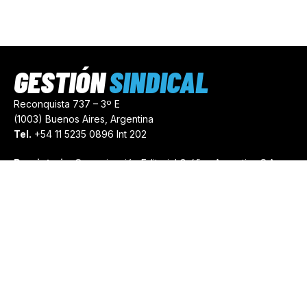
GESTIÓN
SINDICAL
Reconquista 737 – 3º E
(1003) Buenos Aires, Argentina
Tel.
+54 11 5235 0896 Int 202
Propietario:
Comunicación Editorial Gráfica Argentina S.A.
Número de Registro:
44103971
comercial@gestionsindical.com
redaccion@gestionsindical.com
Media Kit
Copyright © 2021.
Gestión Sindical. Todos Los Derechos