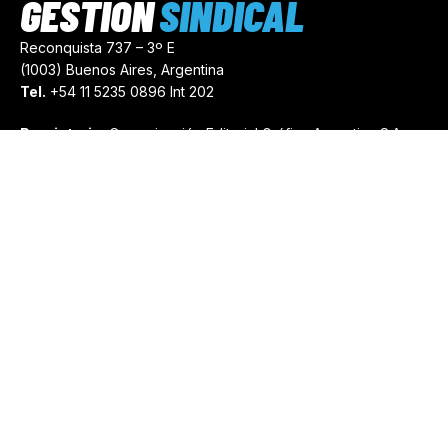
GESTIÓN
SINDICAL
Reconquista 737 – 3º E
(1003) Buenos Aires, Argentina
Tel.
+54 11 5235 0896 Int 202
Propietario:
Comunicación Editorial Gráfica Argentina S.A.
Número de Registro:
44103971
comercial@gestionsindical.com
redaccion@gestionsindical.com
Media Kit
Copyright © 2021.
Gestión Sindical. Todos Los Derechos
Reservados.
by