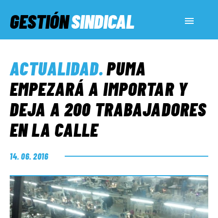
GESTIÓN
SINDICAL
ACTUALIDAD
ACTUALIDAD
.
PUMA
SERVICIOS SOCIALES
EMPEZARÁ A IMPORTAR Y
DEJA A 200 TRABAJADORES
INFORMES ESPECIALES
EN LA CALLE
FUERA DE MEGÁFONO
14. 06. 2016
EL LADO «G»