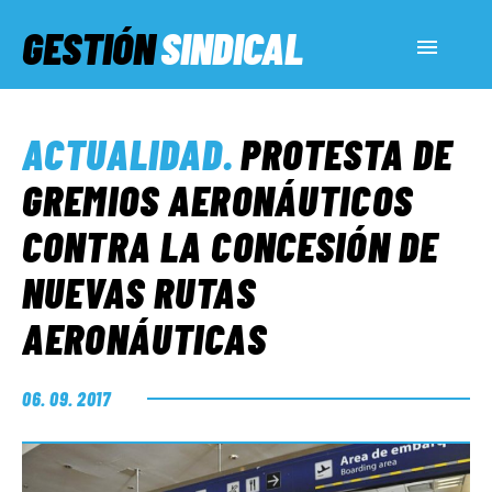
GESTIÓN
SINDICAL
ACTUALIDAD
ACTUALIDAD
.
PROTESTA DE
SERVICIOS SOCIALES
GREMIOS AERONÁUTICOS
CONTRA LA CONCESIÓN DE
INFORMES ESPECIALES
NUEVAS RUTAS
AERONÁUTICAS
FUERA DE MEGÁFONO
06. 09. 2017
EL LADO «G»