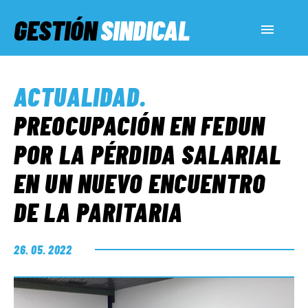
GESTIÓN
SINDICAL
ACTUALIDAD
ACTUALIDAD
.
SERVICIOS SOCIALES
PREOCUPACIÓN EN FEDUN
POR LA PÉRDIDA SALARIAL
INFORMES ESPECIALES
EN UN NUEVO ENCUENTRO
DE LA PARITARIA
FUERA DE MEGÁFONO
26. 05. 2022
EL LADO «G»