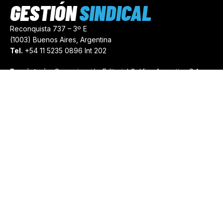
GESTIÓN
SINDICAL
Reconquista 737 – 3º E
(1003) Buenos Aires, Argentina
Tel.
+54 11 5235 0896 Int 202
Propietario:
Comunicación Editorial Gráfica Argentina S.A.
Número de Registro:
44103971
comercial@gestionsindical.com
redaccion@gestionsindical.com
Media Kit
Copyright © 2021.
Gestión Sindical. Todos Los Derechos
Reservados.
by