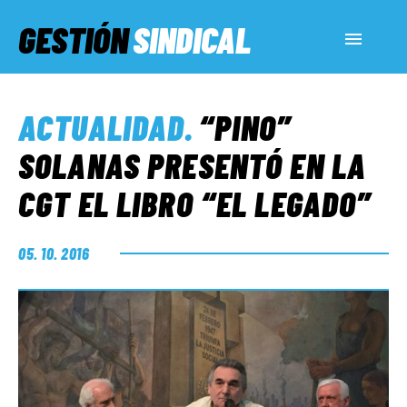
GESTIÓN
SINDICAL
ACTUALIDAD
ACTUALIDAD
.
“PINO”
SERVICIOS SOCIALES
SOLANAS PRESENTÓ EN LA
CGT EL LIBRO “EL LEGADO”
INFORMES ESPECIALES
05. 10. 2016
FUERA DE MEGÁFONO
EL LADO «G»