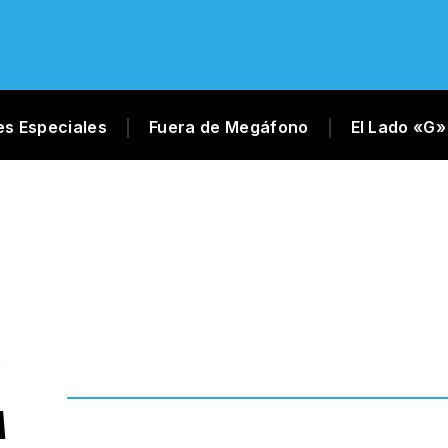
es Especiales
Fuera de Megáfono
El Lado «G»
A