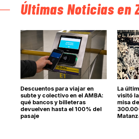
Últimas Noticias en 
Descuentos para viajar en
La últi
subte y colectivo en el AMBA:
visitó l
qué bancos y billeteras
misa de
devuelven hasta el 100% del
300.000
pasaje
Matanz