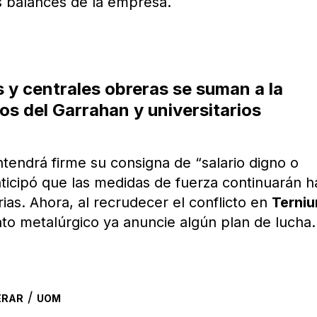
s balances de la empresa.
s y centrales obreras se suman a la
s del Garrahan y universitarios
tendrá firme su consigna de “salario digno o
nticipó que las medidas de fuerza continuarán h
ias. Ahora, al recrudecer el conflicto en
Terni
ato metalúrgico ya anuncie algún plan de lucha.
/
ERAR
UOM