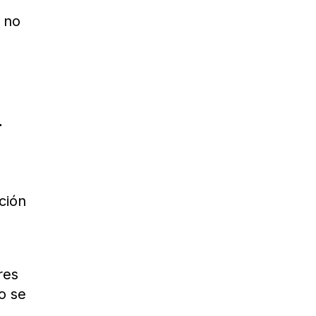
n no
r
ción
res
o se