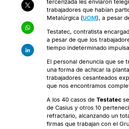
tercerizada les enviaron tel
trabajadores que habían parti
Metalúrgica (
UOM
), a pesar 
Testatec, contratista encarga
a pesar de que los trabajador
tiempo indeterminado impuls
El personal denuncia que se tr
una forma de achicar la plant
trabajadores cesanteados exp
que nos encontramos comple
A los 40 casos de
Testatec
s
de Casius y otros 10 pertene
refractario, alcanzando un to
firmas que trabajan con el Gr