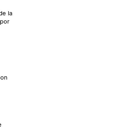
de la
 por
con
e