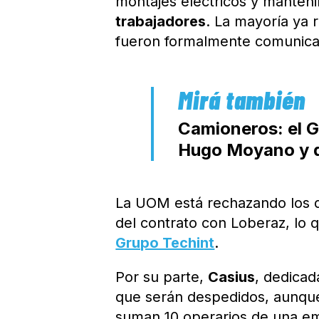
montajes eléctricos y manten
trabajadores
. La mayoría ya 
fueron formalmente comunic
Camioneros: el Go
Hugo Moyano y di
La UOM está rechazando los de
del contrato con Loberaz, lo 
Grupo Techint
.
Por su parte,
Casius
, dedicad
que serán despedidos, aunque 
suman 10 operarios de una em