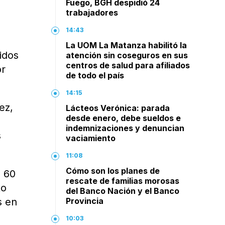
Fuego, BGH despidió 24
trabajadores
14:43
La UOM La Matanza habilitó la
idos
atención sin coseguros en sus
centros de salud para afiliados
or
de todo el país
14:15
ez,
Lácteos Verónica: parada
desde enero, debe sueldos e
indemnizaciones y denuncian
s
vaciamiento
11:08
Cómo son los planes de
, 60
rescate de familias morosas
to
del Banco Nación y el Banco
s en
Provincia
10:03