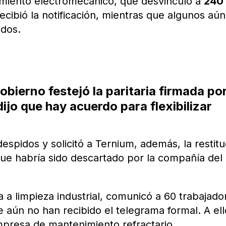
imiento electromecánico, que desvinculó a
240
recibió la notificación, mientras que algunos aú
ados.
bierno festejó la paritaria firmada po
jo que hay acuerdo para flexibilizar
spidos y solicitó a Ternium, además, la restitu
que habría sido descartado por la compañía del
a a limpieza industrial, comunicó a 60 trabajado
aún no han recibido el telegrama formal. A ell
presa de mantenimiento refractario.