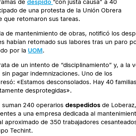
egramas de
despido
“con justa causa” a 40
cipado de una protesta de la Unión Obrera
de que retomaron sus tareas.
da de mantenimiento de obras, notificó los desp
es habían retomado sus labores tras un paro p
ado por la
UOM
.
ata de un intento de “disciplinamiento” y, a la v
a sin pagar indemnizaciones. Uno de los
resó: «Estamos desconsolados. Hay 40 familia
tamente desprotegidas».
e suman 240 operarios
despedidos
de Loberaz
cientes a una empresa dedicada al mantenimien
tal aproximado de 350 trabajadores cesanteado
upo Techint.