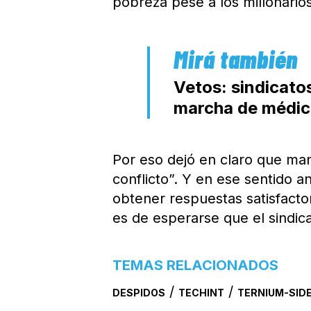
pobreza pese a los millonario
Vetos: sindicato
marcha de médico
Por eso dejó en claro que man
conflicto”. Y en ese sentido a
obtener respuestas satisfactor
es de esperarse que el sindic
TEMAS RELACIONADOS
/
/
DESPIDOS
TECHINT
TERNIUM-SID