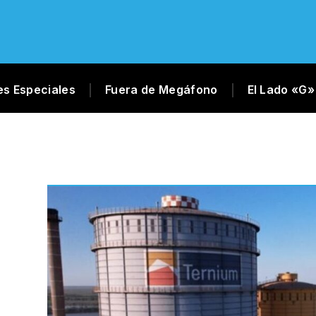
es Especiales
Fuera de Megáfono
El Lado «G»