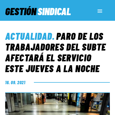
GESTIÓN
SINDICAL
ACTUALIDAD
ACTUALIDAD
.
PARO DE LOS
SERVICIOS SOCIALES
TRABAJADORES DEL SUBTE
AFECTARÁ EL SERVICIO
INFORMES ESPECIALES
ESTE JUEVES A LA NOCHE
FUERA DE MEGÁFONO
16. 09. 2021
EL LADO «G»