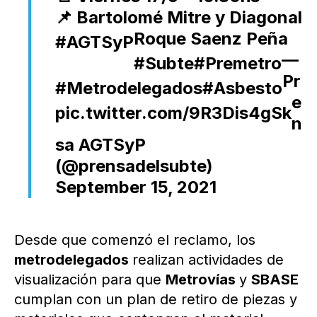
📌 Bartolomé Mitre y Diagonal
Roque Saenz Peña
#AGTSyP
—
#Subte
#Premetro
Pr
#Metrodelegados
#Asbesto
e
pic.twitter.com/9R3Dis4gSk
n
sa AGTSyP
(@prensadelsubte)
September 15, 2021
Desde que comenzó el reclamo, los
metrodelegados
realizan actividades de
visualización para que
Metrovías
y
SBASE
cumplan con un plan de retiro de piezas y