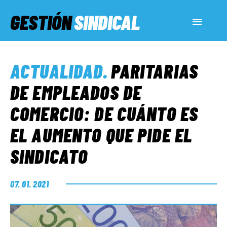
GESTIÓN
SINDICAL
ACTUALIDAD
ACTUALIDAD
.
PARITARIAS
SERVICIOS SOCIALES
DE EMPLEADOS DE
COMERCIO: DE CUÁNTO ES
INFORMES ESPECIALES
EL AUMENTO QUE PIDE EL
SINDICATO
FUERA DE MEGÁFONO
07. 01. 2021
EL LADO «G»