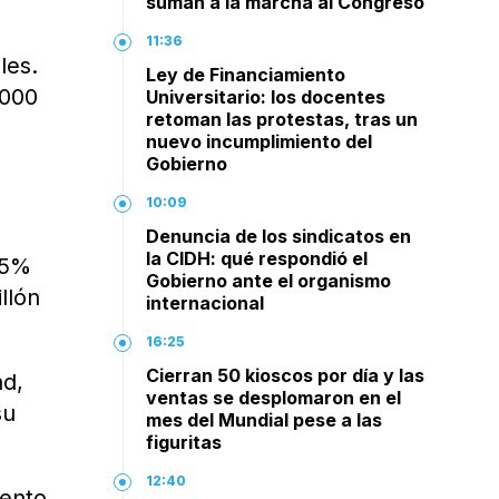
suman a la marcha al Congreso
11:36
les.
Ley de Financiamiento
.000
Universitario: los docentes
retoman las protestas, tras un
nuevo incumplimiento del
Gobierno
10:09
Denuncia de los sindicatos en
la CIDH: qué respondió el
25%
Gobierno ante el organismo
llón
internacional
16:25
Cierran 50 kioscos por día y las
ad,
ventas se desplomaron en el
su
mes del Mundial pese a las
figuritas
12:40
iento