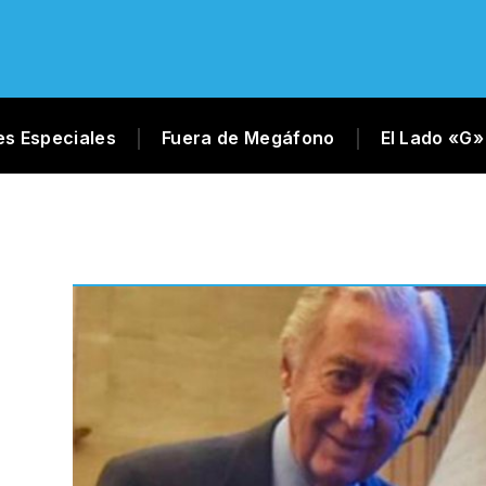
es Especiales
Fuera de Megáfono
El Lado «G»