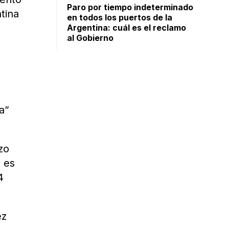
Paro por tiempo indeterminado
tina
en todos los puertos de la
Argentina: cuál es el reclamo
al Gobierno
e
a”
zo
, es
4
ez