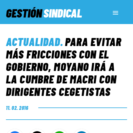
GESTIÓN
SINDICAL
ACTUALIDAD
ACTUALIDAD
.
PARA EVITAR
SERVICIOS SOCIALES
MÁS FRICCIONES CON EL
GOBIERNO, MOYANO IRÁ A
INFORMES ESPECIALES
LA CUMBRE DE MACRI CON
DIRIGENTES CEGETISTAS
FUERA DE MEGÁFONO
11. 02. 2016
EL LADO «G»