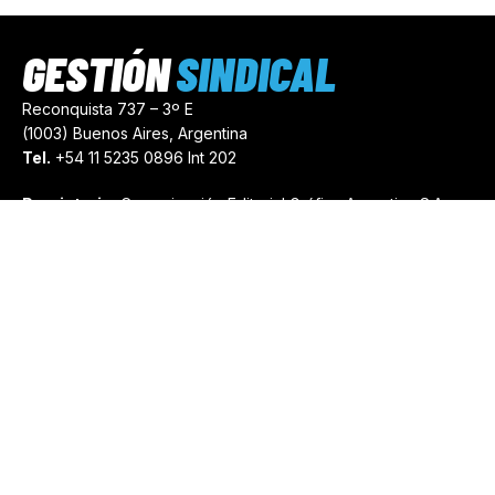
GESTIÓN
SINDICAL
Reconquista 737 – 3º E
(1003) Buenos Aires, Argentina
Tel.
+54 11 5235 0896 Int 202
Propietario:
Comunicación Editorial Gráfica Argentina S.A.
Número de Registro:
44103971
comercial@gestionsindical.com
redaccion@gestionsindical.com
Media Kit
Copyright © 2021.
Gestión Sindical. Todos Los Derechos
Reservados.