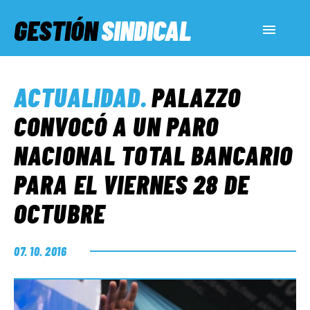
GESTIÓN
SINDICAL
ACTUALIDAD
ACTUALIDAD
.
PALAZZO
SERVICIOS SOCIALES
CONVOCÓ A UN PARO
NACIONAL TOTAL BANCARIO
INFORMES ESPECIALES
PARA EL VIERNES 28 DE
OCTUBRE
FUERA DE MEGÁFONO
07. 10. 2016
EL LADO «G»