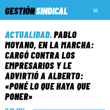
GESTIÓN
SINDICAL
ACTUALIDAD
ACTUALIDAD
.
PABLO
SERVICIOS SOCIALES
MOYANO, EN LA MARCHA:
CARGÓ CONTRA LOS
INFORMES ESPECIALES
EMPRESARIOS Y LE
ADVIRTIÓ A ALBERTO:
FUERA DE MEGÁFONO
«PONÉ LO QUE HAYA QUE
EL LADO «G»
PONER»
17. 08. 2022