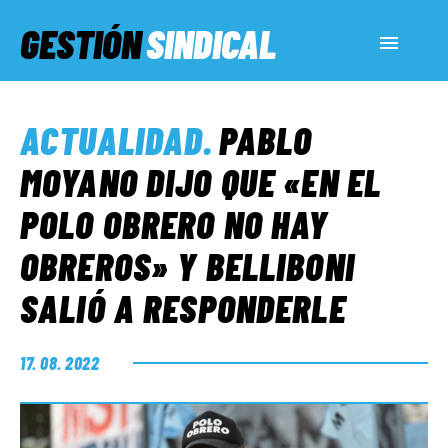
GESTIÓN
SINDICAL
ACTUALIDAD
ACTUALIDAD
.
PABLO
SERVICIOS SOCIALES
MOYANO DIJO QUE «EN EL
POLO OBRERO NO HAY
INFORMES ESPECIALES
OBREROS» Y BELLIBONI
SALIÓ A RESPONDERLE
FUERA DE MEGÁFONO
17. 08. 2022
EL LADO «G»