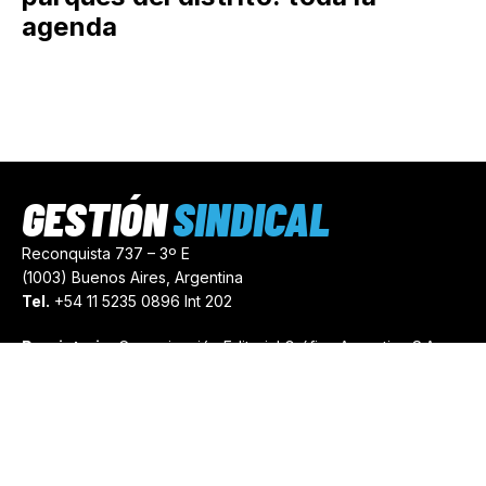
agenda
GESTIÓN
SINDICAL
Reconquista 737 – 3º E
(1003) Buenos Aires, Argentina
Tel.
+54 11 5235 0896 Int 202
Propietario:
Comunicación Editorial Gráfica Argentina S.A.
Número de Registro:
44103971
comercial@gestionsindical.com
redaccion@gestionsindical.com