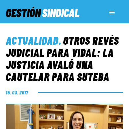
GESTIÓN
SINDICAL
ACTUALIDAD
ACTUALIDAD
.
OTROS REVÉS
SERVICIOS SOCIALES
JUDICIAL PARA VIDAL: LA
JUSTICIA AVALÓ UNA
INFORMES ESPECIALES
CAUTELAR PARA SUTEBA
FUERA DE MEGÁFONO
15. 03. 2017
EL LADO «G»