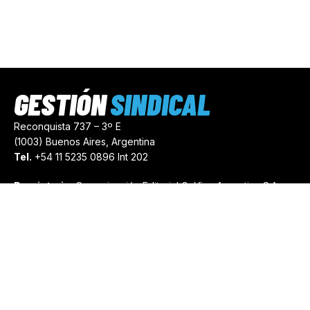
GESTIÓN
SINDICAL
Reconquista 737 – 3º E
(1003) Buenos Aires, Argentina
Tel.
+54 11 5235 0896 Int 202
Propietario:
Comunicación Editorial Gráfica Argentina S.A.
Número de Registro:
44103971
comercial@gestionsindical.com
redaccion@gestionsindical.com
Media Kit