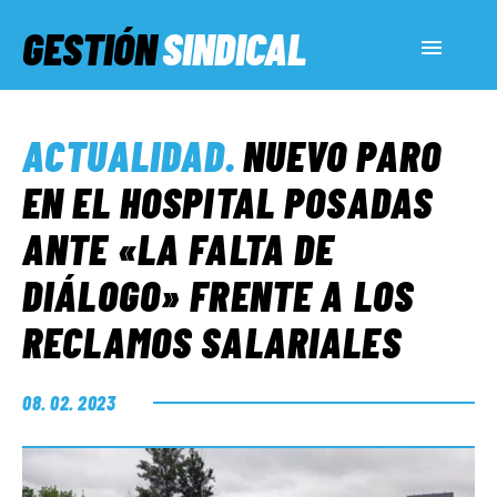
GESTIÓN
SINDICAL
ACTUALIDAD
ACTUALIDAD
.
NUEVO PARO
SERVICIOS SOCIALES
EN EL HOSPITAL POSADAS
ANTE «LA FALTA DE
INFORMES ESPECIALES
DIÁLOGO» FRENTE A LOS
RECLAMOS SALARIALES
FUERA DE MEGÁFONO
08. 02. 2023
EL LADO «G»