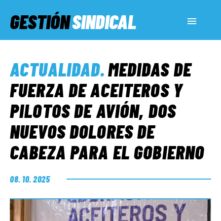
GESTIÓN
SINDICAL
ACTUALIDAD
ACTUALIDAD
.
MEDIDAS DE
SERVICIOS SOCIALES
FUERZA DE ACEITEROS Y
PILOTOS DE AVIÓN, DOS
INFORMES ESPECIALES
NUEVOS DOLORES DE
CABEZA PARA EL GOBIERNO
FUERA DE MEGÁFONO
08. 10. 2025
EL LADO «G»