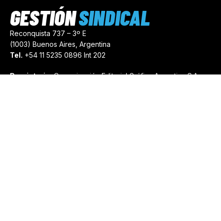
GESTIÓN
SINDICAL
Reconquista 737 – 3º E
(1003) Buenos Aires, Argentina
Tel.
+54 11 5235 0896 Int 202
Propietario:
Comunicación Editorial Gráfica Argentina S.A.
Número de Registro:
44103971
comercial@gestionsindical.com
redaccion@gestionsindical.com
Media Kit
Copyright © 2021.
Gestión Sindical. Todos Los Derechos
Reservados.
by