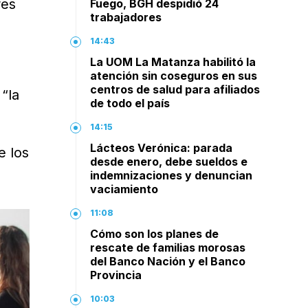
res
Fuego, BGH despidió 24
trabajadores
14:43
La UOM La Matanza habilitó la
atención sin coseguros en sus
centros de salud para afiliados
“la
de todo el país
14:15
Lácteos Verónica: parada
e los
desde enero, debe sueldos e
indemnizaciones y denuncian
vaciamiento
11:08
Cómo son los planes de
rescate de familias morosas
del Banco Nación y el Banco
Provincia
10:03