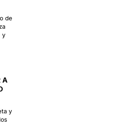
po de
za
 y
 A
O
eta y
los