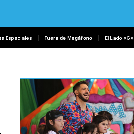
es Especiales
Fuera de Megáfono
El Lado «G»