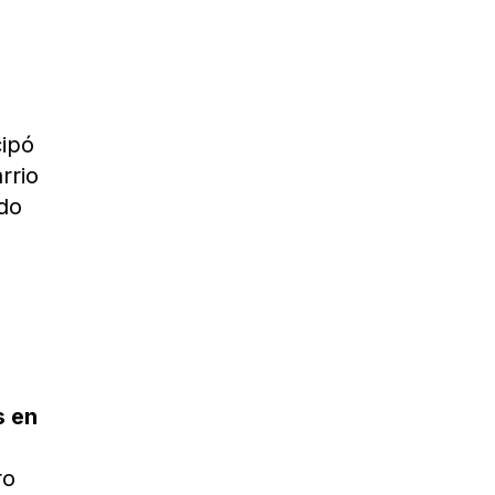
E
cipó
rrio
ado
s en
ro